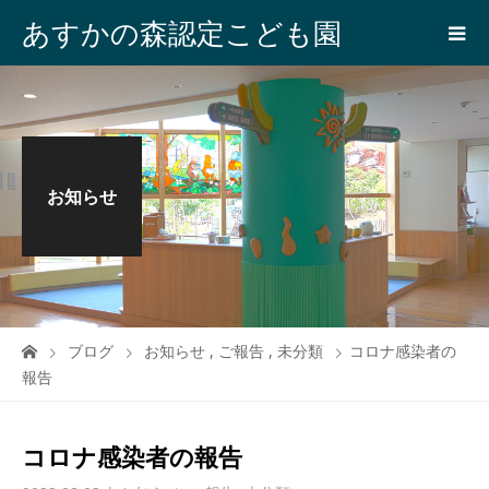
あすかの森認定こども園
お知らせ
ブログ
お知らせ
,
ご報告
,
未分類
コロナ感染者の
報告
コロナ感染者の報告